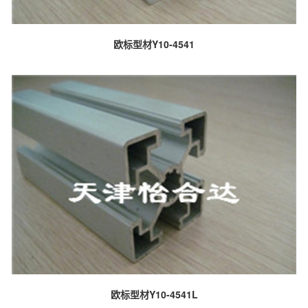
欧标型材Y10-4541
欧标型材Y10-4541L