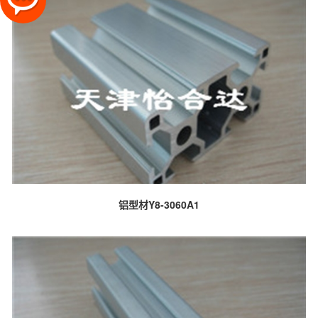
铝型材Y8-3060A1