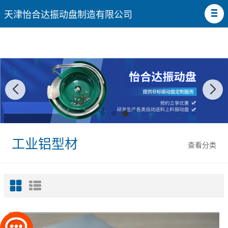
天津怡合达振动盘制造有限公司
工业铝型材
查看分类