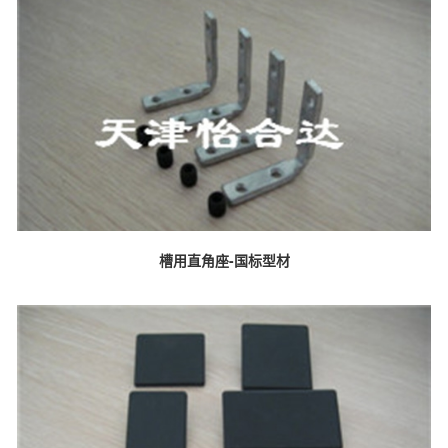
槽用直角座-国标型材