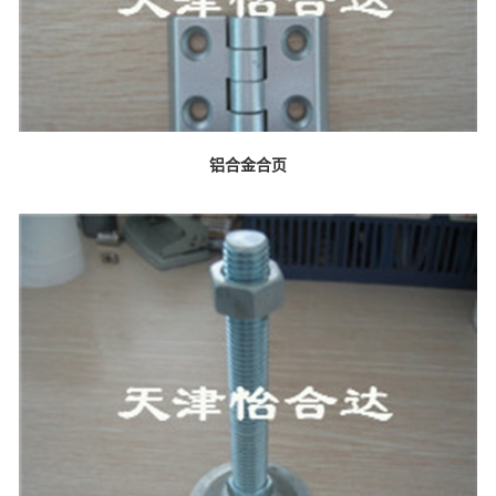
铝合金合页