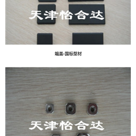
端盖-国标型材