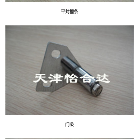
平封槽条
门吸